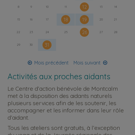
12
8
9
10
11
13
14
18
19
15
16
17
20
21
26
22
23
24
25
27
28
31
29
30
Mois précédent
Mois suivant
Activités aux proches aidants
Le Centre d’action bénévole de Montcalm
met à la disposition des aidants naturels
plusieurs services afin de les soutenir, les
accompagner et les informer dans leur rôle
d’aidant.
Tous les ateliers sont gratuits, à l’exception