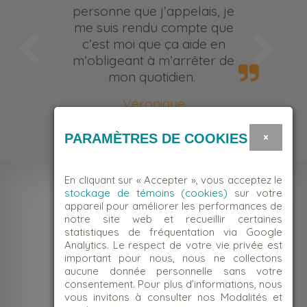
personne que j’appelais, je
me suis rendu compte que
c’est moi que ça aide en
m’obligeant à m’arrêter de
mon quotidien.
Véronique
Bénévole
×
PARAMÈTRES DE COOKIES
En cliquant sur « Accepter », vous acceptez le
stockage de témoins (cookies)
sur votre
appareil pour améliorer les performances de
notre site web et recueillir certaines
statistiques de fréquentation via Google
Analytics. Le respect de votre vie privée est
important pour nous, nous ne collectons
aucune donnée personnelle sans votre
consentement. Pour plus d’informations, nous
vous invitons à consulter nos Modalités et