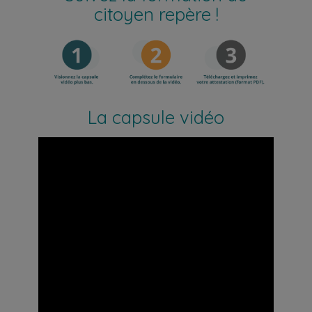
citoyen repère !
La capsule vidéo