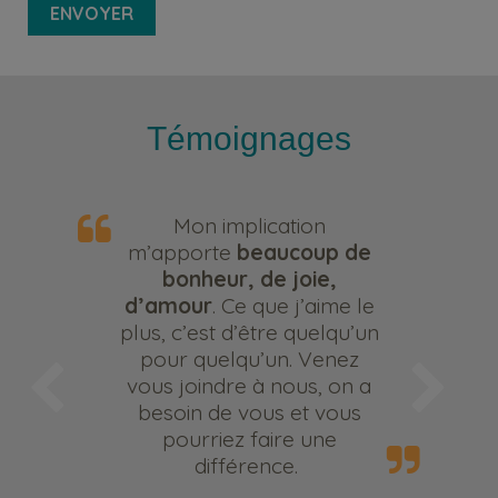
Témoignages
implication
En prenant
te
beaucoup de
faire l’appe
ur, de joie,
c’était dans 
. Ce que j’aime le
personne que 
t d’être quelqu’un
me suis ren
elqu’un. Venez
c’est moi q
dre à nous, on a
m’obligeant 
de vous et vous
mon qu
iez faire une
Véro
fférence.
Bén