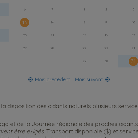
6
7
1
2
3
13
14
8
9
10
20
21
15
16
17
27
28
22
23
24
31
29
30
Mois précédent
Mois suivant
 disposition des aidants naturels plusieurs service
 yoga et de la Journée régionale des proches aidants
vent être exigés.
Transport disponible ($) et servic