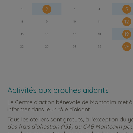
2
5
1
3
4
12
8
9
10
11
19
15
16
17
18
26
22
23
24
25
Activités aux proches aidants
Le Centre d’action bénévole de Montcalm met à la
informer dans leur rôle d’aidant.
Tous les ateliers sont gratuits, à l’exception du
des frais d’ahéstion (15$) au CAB Montcalm peu