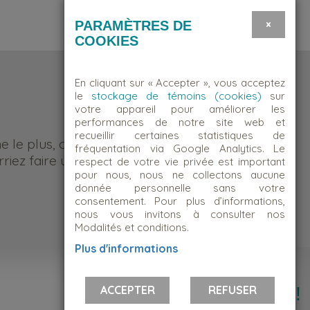
×
PARAMÈTRES DE
COOKIES
En cliquant sur « Accepter », vous acceptez
le
stockage de témoins (cookies)
sur
votre appareil pour améliorer les
performances de notre site web et
recueillir certaines statistiques de
me le plus, c’est d’être quelqu’un
fréquentation via Google Analytics. Le
riez faire une différence.
respect de votre vie privée est important
pour nous, nous ne collectons aucune
donnée personnelle sans votre
consentement. Pour plus d’informations,
nous vous invitons à consulter nos
Modalités et conditions.
Plus d'informations
Suivez-nous!
ACCEPTER
REFUSER