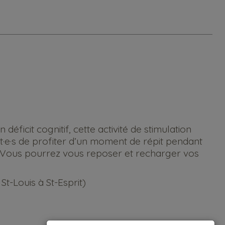
ficit cognitif, cette activité de stimulation
t·e·s de profiter d’un moment de répit pendant
. Vous pourrez vous reposer et recharger vos
t-Louis à St-Esprit)