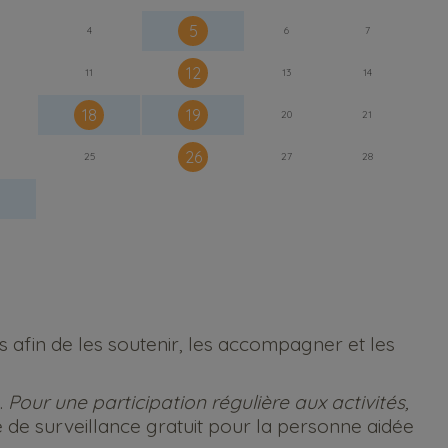
5
4
6
7
12
11
13
14
18
19
20
21
26
25
27
28
s afin de les soutenir, les accompagner et les
.
Pour une participation régulière aux activités,
e de surveillance gratuit pour la personne aidée