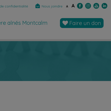
A
de confidentialité
Nous joindre
A
̀re aînés Montcalm
Faire un don