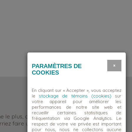
×
PARAMÈTRES DE
COOKIES
En cliquant sur « Accepter », vous acceptez
le
stockage de témoins (cookies)
sur
votre appareil pour améliorer les
performances de notre site web et
recueillir certaines statistiques de
me le plus, c’est d’être quelqu’un
fréquentation via Google Analytics. Le
riez faire une différence.
respect de votre vie privée est important
pour nous, nous ne collectons aucune