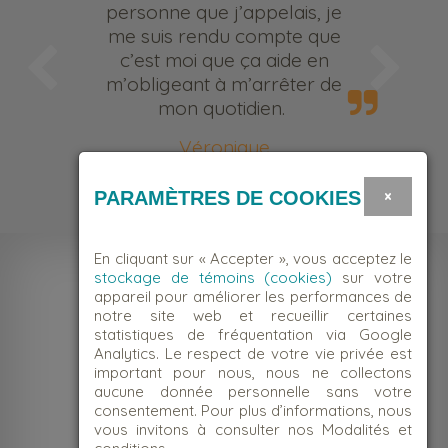
personne que j’appelais, je
me suis rendu compte que
c’est moi que ça aide en
m’obligeant à m’arrêter de
mon quotidien.
Véronique
Bénévole
×
PARAMÈTRES DE COOKIES
En cliquant sur « Accepter », vous acceptez le
stockage de témoins (cookies)
sur votre
appareil pour améliorer les performances de
notre site web et recueillir certaines
statistiques de fréquentation via Google
Analytics. Le respect de votre vie privée est
important pour nous, nous ne collectons
aucune donnée personnelle sans votre
consentement. Pour plus d’informations, nous
vous invitons à consulter nos Modalités et