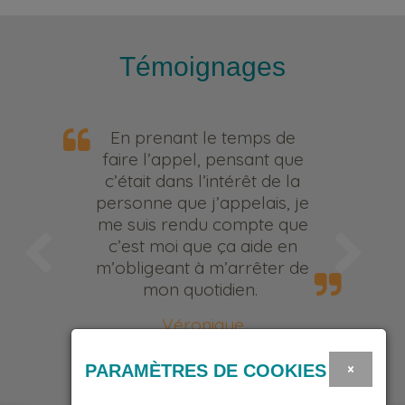
Témoignages
En prenant le temps de
faire l’appel, pensant que
c’était dans l’intérêt de la
personne que j’appelais, je
me suis rendu compte que
c’est moi que ça aide en
m’obligeant à m’arrêter de
mon quotidien.
Véronique
Bénévole
×
PARAMÈTRES DE COOKIES