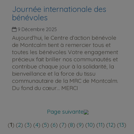
Journée internationale des
bénévoles
9 Décembre 2025
Aujourd’hui, le Centre d’action bénévole
de Montcalm tient à remercier tous et
toutes les bénévoles Votre engagement
précieux fait briller nos communautés et
contribue chaque jour à la solidarité, la
bienveillance et la force du tissu
communautaire de la MRC de Montcalm.
Du fond du cœur… MERCI
Page suivante
(
1
) (
2
) (
3
) (
4
) (
5
) (
6
) (
7
) (
8
) (
9
) (
10
) (
11
) (
12
) (
13
)