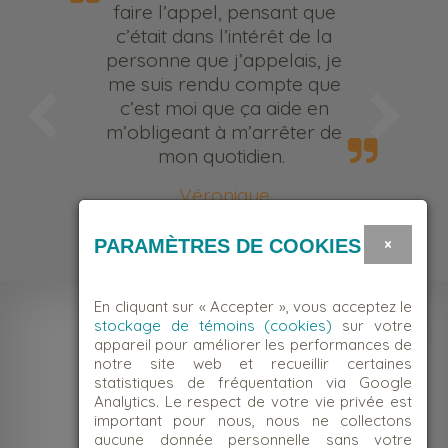
faire l’appel, pensant que
c’était dans l’intérêt de la
personne que j’appelais, je
me suis rendu compte que
c’est moi que ça aide en
m’obligeant à m’arrêter de
mon quotidien.
Véronique
Bénévole
×
PARAMÈTRES DE COOKIES
En cliquant sur « Accepter », vous acceptez le
stockage de témoins (cookies)
sur votre
appareil pour améliorer les performances de
notre site web et recueillir certaines
statistiques de fréquentation via Google
Analytics. Le respect de votre vie privée est
important pour nous, nous ne collectons
aucune donnée personnelle sans votre