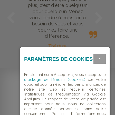
plus, c’est d’être quelqu’un
pour quelqu’un. Venez
vous joindre à nous, on a
besoin de vous et vous
pourriez faire une
différence.
Thérèse
Bénévole
×
PARAMÈTRES DE COOKIES
En cliquant sur « Accepter », vous acceptez le
stockage de témoins (cookies)
sur votre
appareil pour améliorer les performances de
notre site web et recueillir certaines
statistiques de fréquentation via Google
Analytics. Le respect de votre vie privée est
important pour nous, nous ne collectons
aucune donnée personnelle sans votre
consentement. Pour plus d’informations, nous