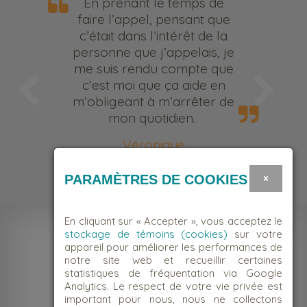
En prenant le temps de
faire l’appel, pensant que
c’était dans l’intérêt de la
personne que j’appelais, je
me suis rendu compte que
c’est moi que ça aide en
m’obligeant à m’arrêter de
mon quotidien.
Véronique
Bénévole
×
PARAMÈTRES DE COOKIES
En cliquant sur « Accepter », vous acceptez le
stockage de témoins (cookies)
sur votre
appareil pour améliorer les performances de
notre site web et recueillir certaines
statistiques de fréquentation via Google
Analytics. Le respect de votre vie privée est
important pour nous, nous ne collectons