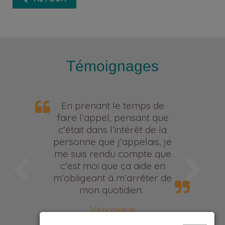
Témoignages
En prenant le temps de
faire l’appel, pensant que
c’était dans l’intérêt de la
personne que j’appelais, je
me suis rendu compte que
c’est moi que ça aide en
m’obligeant à m’arrêter de
mon quotidien.
Véronique