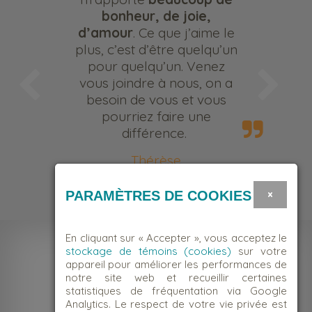
bonheur, de joie,
d’amour
. Ce que j’aime le
plus, c’est d’être quelqu’un
pour quelqu’un. Venez
vous joindre à nous, on a
besoin de vous et vous
pourriez faire une
différence.
Thérèse
Bénévole
×
PARAMÈTRES DE COOKIES
En cliquant sur « Accepter », vous acceptez le
stockage de témoins (cookies)
sur votre
appareil pour améliorer les performances de
notre site web et recueillir certaines
statistiques de fréquentation via Google
Analytics. Le respect de votre vie privée est