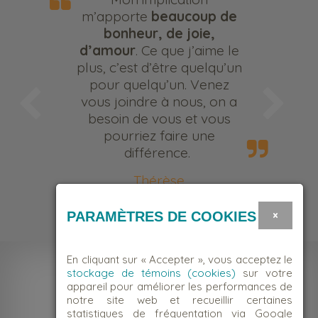
m’apporte
beaucoup de
bonheur, de joie,
d’amour
. Ce que j’aime le
plus, c’est d’être quelqu’un
pour quelqu’un. Venez
vous joindre à nous, on a
besoin de vous et vous
pourriez faire une
différence.
Thérèse
Bénévole
×
PARAMÈTRES DE COOKIES
En cliquant sur « Accepter », vous acceptez le
stockage de témoins (cookies)
sur votre
appareil pour améliorer les performances de
notre site web et recueillir certaines
statistiques de fréquentation via Google