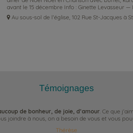
dîner de Noël Noël en Chanson avec buffet, karao
avant le 15 décembre Info : Ginette Levasseur — B
Au sous-sol de l’église, 102 Rue St-Jacques à 
Témoignages
ucoup de bonheur, de joie, d’amour
. Ce que j’ai
s joindre à nous, on a besoin de vous et vous pour
Thérèse