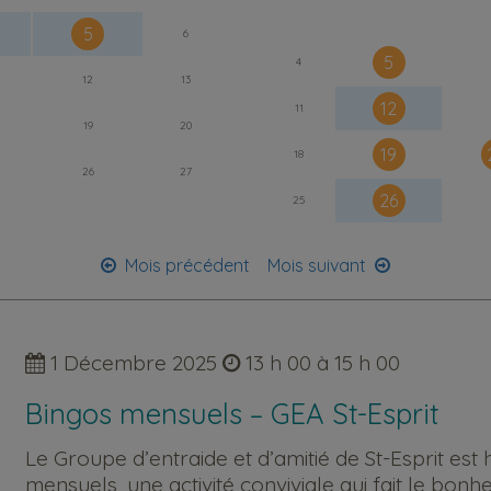
5
6
5
4
12
13
12
11
19
20
19
18
26
27
26
25
Mois précédent
Mois suivant
1 Décembre 2025
13 h 00 à 15 h 00
Bingos mensuels – GEA St-Esprit
Le Groupe d’entraide et d’amitié de St-Esprit es
mensuels, une activité conviviale qui fait le bonh