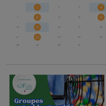
1
4
2
3
8
11
7
9
10
15
14
16
17
18
22
21
23
24
25
28
29
30
31