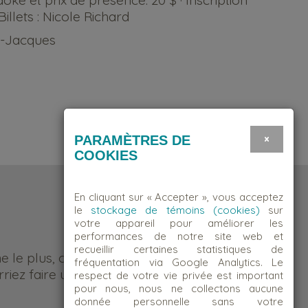
ké et prix de présence. 20 $ · Inscription
illets : Nicole Richard
St-Jacques
×
PARAMÈTRES DE
COOKIES
En cliquant sur « Accepter », vous acceptez
le
stockage de témoins (cookies)
sur
votre appareil pour améliorer les
performances de notre site web et
recueillir certaines statistiques de
me le plus, c’est d’être quelqu’un
fréquentation via Google Analytics. Le
riez faire une différence.
respect de votre vie privée est important
pour nous, nous ne collectons aucune
donnée personnelle sans votre