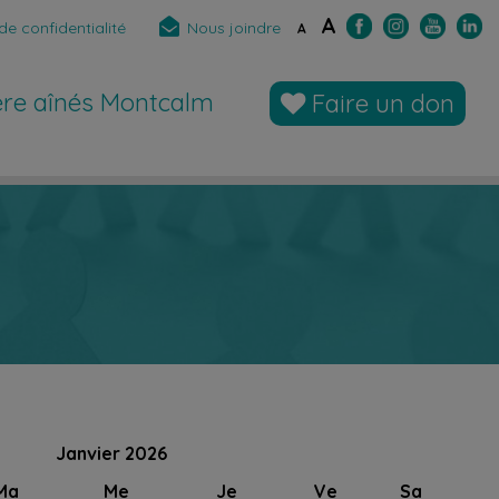
A
de confidentialité
Nous joindre
A
̀re aînés Montcalm
Faire un don
Janvier 2026
Ma
Me
Je
Ve
Sa