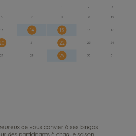
1
2
3
6
7
8
9
10
14
15
13
16
17
20
22
21
23
24
29
27
28
30
31
t heureux de vous convier à ses bingos
eur des participants à chaque saison.