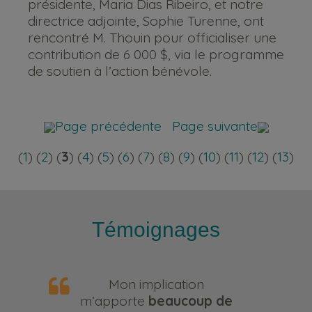
présidente, Maria Dias Ribeiro, et notre
directrice adjointe, Sophie Turenne, ont
rencontré M. Thouin pour officialiser une
contribution de 6 000 $, via le programme
de soutien à l’action bénévole.
Page précédente
Page suivante
(
1
) (
2
) (
3
) (
4
) (
5
) (
6
) (
7
) (
8
) (
9
) (
10
) (
11
) (
12
) (
13
)
Témoignages
ation
En prenant le tem
ucoup de
faire l’appel, pens