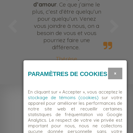
d’amour
. Ce que j’aime le
plus, c’est d’être quelqu’un
pour quelqu’un. Venez
vous joindre à nous, on a
besoin de vous et vous
pourriez faire une
différence.
Thérèse
Bénévole
×
PARAMÈTRES DE COOKIES
En cliquant sur « Accepter », vous acceptez le
stockage de témoins (cookies)
sur votre
appareil pour améliorer les performances de
notre site web et recueillir certaines
statistiques de fréquentation via Google
Analytics. Le respect de votre vie privée est
important pour nous, nous ne collectons
aucune donnée personnelle sans votre