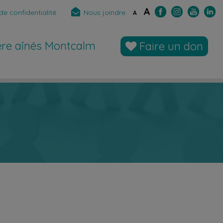
A
de confidentialité
Nous joindre
A
̀re aînés Montcalm
Faire un don