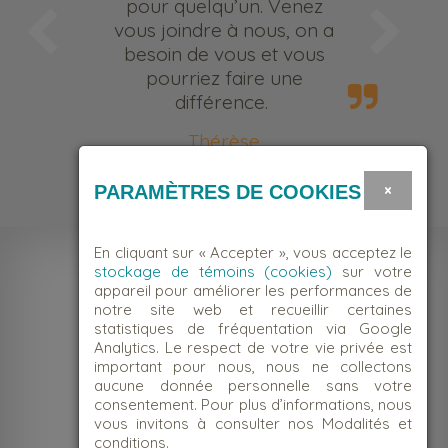
pour quelqu’un. Venez
vous joindre à nous, on a
besoin de vous et vous
pourriez faire une
différence.
Thérèse
Bénévole
×
PARAMÈTRES DE COOKIES
En cliquant sur « Accepter », vous acceptez le
stockage de témoins (cookies)
sur votre
appareil pour améliorer les performances de
notre site web et recueillir certaines
statistiques de fréquentation via Google
Analytics. Le respect de votre vie privée est
important pour nous, nous ne collectons
aucune donnée personnelle sans votre
consentement. Pour plus d’informations, nous
vous invitons à consulter nos Modalités et
conditions.