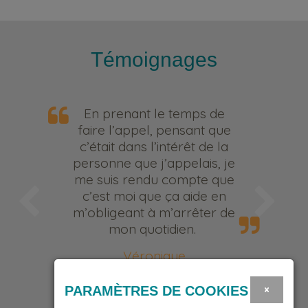
Témoignages
En prenant le temps de
faire l’appel, pensant que
c’était dans l’intérêt de la
personne que j’appelais, je
me suis rendu compte que
c’est moi que ça aide en
m’obligeant à m’arrêter de
mon quotidien.
Véronique
Bénévole
×
PARAMÈTRES DE COOKIES