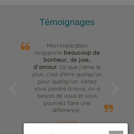
Témoignages
Mon implication
m’apporte
beaucoup de
bonheur, de joie,
d’amour
. Ce que j’aime le
plus, c’est d’être quelqu’un
pour quelqu’un. Venez
vous joindre à nous, on a
besoin de vous et vous
pourriez faire une
différence.
Thérèse
Bénévole