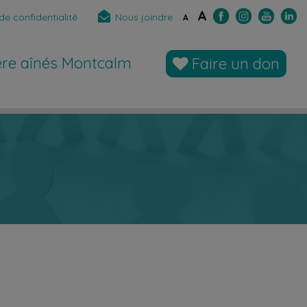
A
de confidentialité
Nous joindre
A
̀re aînés Montcalm
Faire un don