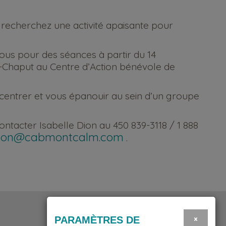
recherchez une activité apaisante pour
ous pour des séances à partir du 14
el-Chaput au Centre d’Action bénévole de
entrer et vous épanouir au sein d’un groupe
ontacter Isabelle Dion au 450 839-3118 / 1 888
.dion@cabmontcalm.com
.
×
PARAMÈTRES DE