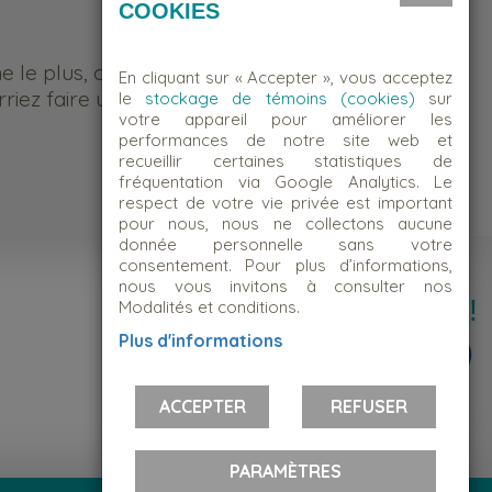
COOKIES
me le plus, c’est d’être quelqu’un
En cliquant sur « Accepter », vous acceptez
riez faire une différence.
le
stockage de témoins (cookies)
sur
votre appareil pour améliorer les
performances de notre site web et
recueillir certaines statistiques de
fréquentation via Google Analytics. Le
respect de votre vie privée est important
pour nous, nous ne collectons aucune
donnée personnelle sans votre
consentement. Pour plus d’informations,
nous vous invitons à consulter nos
Suivez-nous!
Modalités et conditions.
Plus d'informations
ACCEPTER
REFUSER
PARAMÈTRES