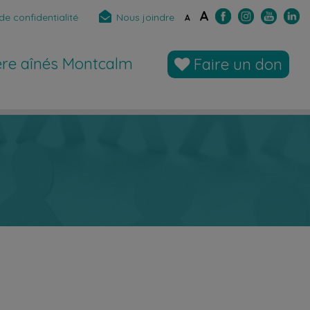
A
de confidentialité
Nous joindre
A
̀re aînés Montcalm
Faire un don