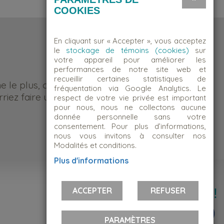
COOKIES
En cliquant sur « Accepter », vous acceptez
le
stockage de témoins (cookies)
sur
votre appareil pour améliorer les
performances de notre site web et
recueillir certaines statistiques de
me le plus, c’est d’être quelqu’un
fréquentation via Google Analytics. Le
riez faire une différence.
respect de votre vie privée est important
pour nous, nous ne collectons aucune
donnée personnelle sans votre
consentement. Pour plus d’informations,
nous vous invitons à consulter nos
Modalités et conditions.
Plus d'informations
ACCEPTER
Suivez-nous!
REFUSER
PARAMÈTRES