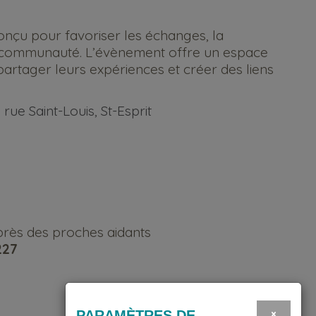
nçu pour favoriser les échanges, la
 la communauté. L’évènement offre un espace
 partager leurs expériences et créer des liens
rue Saint-Louis, St-Esprit
rès des proches aidants
227
×
PARAMÈTRES DE