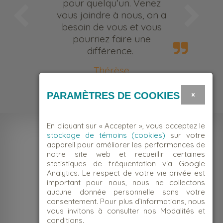
pour quelqu’un. Venez
vous joindre à nous, on a
besoin de vous et vous
pourriez faire une
différence.
Thérèse
Bénévole
×
PARAMÈTRES DE COOKIES
En cliquant sur « Accepter », vous acceptez le
stockage de témoins (cookies)
sur votre
appareil pour améliorer les performances de
notre site web et recueillir certaines
statistiques de fréquentation via Google
Analytics. Le respect de votre vie privée est
important pour nous, nous ne collectons
aucune donnée personnelle sans votre
consentement. Pour plus d’informations, nous
vous invitons à consulter nos Modalités et
conditions.