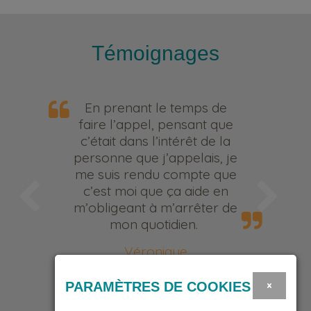
Témoignages
En prenant le temps de
faire l’appel, pensant que
c’était dans l’intérêt de la
personne que j’appelais, je
me suis rendu compte que
c’est moi que ça aide en
m’obligeant à m’arrêter de
mon quotidien.
Véronique
Bénévole
×
PARAMÈTRES DE COOKIES