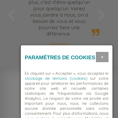
plus, c’est d’être quelqu’un
pour quelqu’un. Venez
vous joindre à nous, on a
besoin de vous et vous
pourriez faire une
différence.
Thérèse
Bénévole
×
PARAMÈTRES DE COOKIES
En cliquant sur « Accepter », vous acceptez le
stockage de témoins (cookies)
sur votre
appareil pour améliorer les performances de
notre site web et recueillir certaines
statistiques de fréquentation via Google
Analytics. Le respect de votre vie privée est
important pour nous, nous ne collectons
aucune donnée personnelle sans votre
consentement. Pour plus d’informations, nous