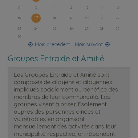
9
10
11
12
13
14
15
17
16
18
19
20
21
22
23
24
25
26
27
28
29
30
Mois précédent
Mois suivant
Groupes Entraide et Amitié
Les Groupes Entraide et Amitié sont
composés de citoyens et citoyennes
impliqués socialement au bénéfice des
membres de leur communauté. Les
groupes visent à briser l’isolement
auprès des personnes aînées et
vulnérables en organisant
mensuellement des activités dans leur
municipalité respective, en répondant