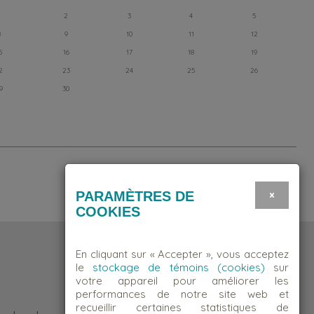
2
3
4
5
8
9
10
11
12
5
16
17
18
19
2
23
24
25
26
9
30
×
PARAMÈTRES DE
COOKIES
En cliquant sur « Accepter », vous acceptez
le
stockage de témoins (cookies)
sur
votre appareil pour améliorer les
performances de notre site web et
recueillir certaines statistiques de