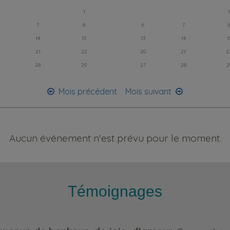
1
1
7
8
6
7
14
15
13
14
1
21
22
20
21
2
28
29
27
28
2
Mois précédent
Mois suivant
Aucun événement n'est prévu pour le moment.
Témoignages