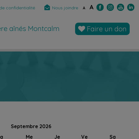
A
de confidentialité
Nous joindre
A
̀re aînés Montcalm
Faire un don
Septembre 2026
a
Me
Je
Ve
Sa