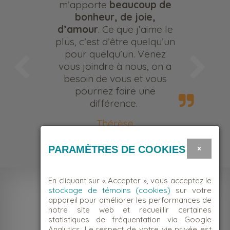
m’apporte
beaucoup de
bonheur, de joie,
d’amour
. Ce que j’aime le
plus, c’est d’être quelqu’un
pour quelqu’un. Venez
vous joindre à nous, on a
besoin de vous et vous
pourriez faire une
différence.
Thérèse
Bénévole
×
PARAMÈTRES DE COOKIES
En cliquant sur « Accepter », vous acceptez le
stockage de témoins (cookies)
sur votre
appareil pour améliorer les performances de
notre site web et recueillir certaines
statistiques de fréquentation via Google
Analytics. Le respect de votre vie privée est